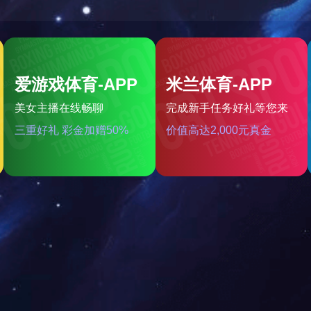
子聚丙烯酰胺