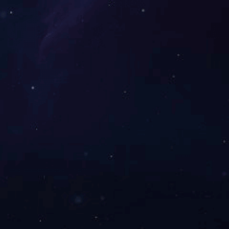
案例中心
新闻中心
在线留言
华体
华体会官方网页版
电话： 15092351666
1666
电话： 18653305198
电话： 13355210058
网址： www.focialisaf.com
地址：山东省淄博市淄川区磁村工