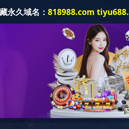
官方网页版
丙烯酰胺生产供应-
工程案例
新闻中心
在线留言
|
|
|
产品中心