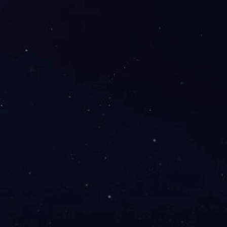
会（中国）-华体会
手机官网
微信扫一扫
业园