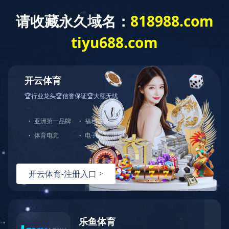
24小时咨询热线：
15092351666
产品中心
首页
/
产品
/
食品级聚合氯化铝
分类